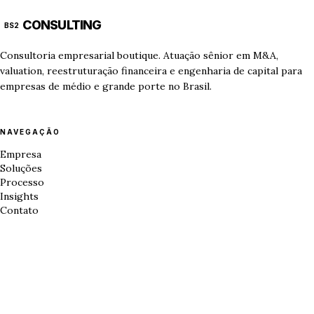
CONSULTING
BS2
Consultoria empresarial boutique. Atuação sênior em M&A,
valuation, reestruturação financeira e engenharia de capital para
empresas de médio e grande porte no Brasil.
NAVEGAÇÃO
Empresa
Soluções
Processo
Insights
Contato
CONTATO
Rua João Antônio da Silva, 17, 1º andar — Lavapés, Mairiporã — SP,
07600-589
WhatsApp +55 11 97120-9364