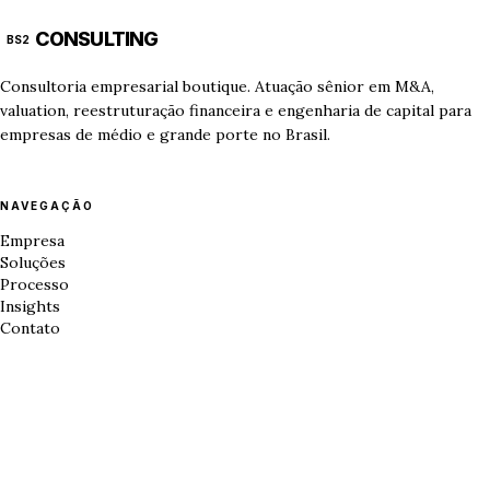
CONSULTING
BS2
Consultoria empresarial boutique. Atuação sênior em M&A,
valuation, reestruturação financeira e engenharia de capital para
empresas de médio e grande porte no Brasil.
NAVEGAÇÃO
Empresa
Soluções
Processo
Insights
Contato
CONTATO
Rua João Antônio da Silva, 17, 1º andar — Lavapés, Mairiporã — SP,
07600-589
WhatsApp +55 11 97120-9364