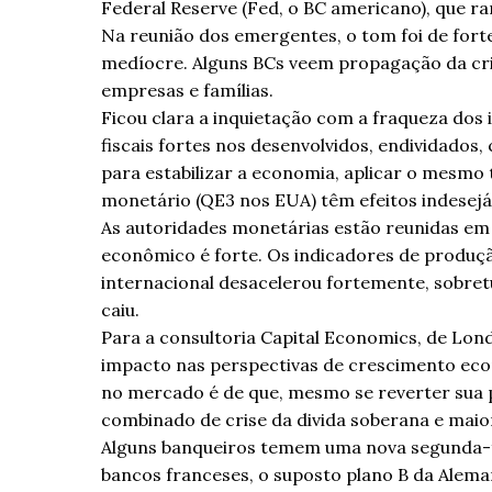
Federal Reserve (Fed, o BC americano), que r
Na reunião dos emergentes, o tom foi de fort
medíocre. Alguns BCs veem propagação da cri
empresas e famílias.
Ficou clara a inquietação com a fraqueza dos
fiscais fortes nos desenvolvidos, endividado
para estabilizar a economia, aplicar o mesm
monetário (QE3 nos EUA) têm efeitos indesejáv
As autoridades monetárias estão reunidas em
econômico é forte. Os indicadores de produção
internacional desacelerou fortemente, sobret
caiu.
Para a consultoria Capital Economics, de Lon
impacto nas perspectivas de crescimento econ
no mercado é de que, mesmo se reverter sua p
combinado de crise da divida soberana e maior
Alguns banqueiros temem uma nova segunda-fe
bancos franceses, o suposto plano B da Aleman