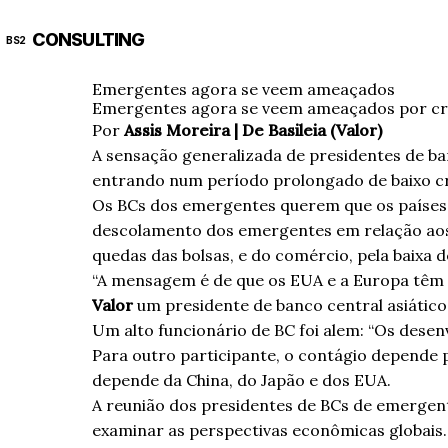
CONSULTING
BS2
Emergentes agora se veem ameaçados
Emergentes agora se veem ameaçados por cri
Por
Assis Moreira | De Basileia (Valor)
A sensação generalizada de presidentes de ban
entrando num período prolongado de baixo c
Os BCs dos emergentes querem que os países 
descolamento dos emergentes em relação aos d
quedas das bolsas, e do comércio, pela baixa 
“A mensagem é de que os EUA e a Europa têm qu
Valor
um presidente de banco central asiático
Um alto funcionário de BC foi alem: “Os desen
Para outro participante, o contágio depende p
depende da China, do Japão e dos EUA.
A reunião dos presidentes de BCs de emergent
examinar as perspectivas econômicas globais.