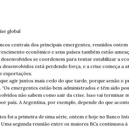
se global
cos centrais dos principais emergentes, reunidos ontem n
rescimento econômico e seus países também estão ameaç
desenvolvidos se coordenem para tentar estabilizar a ec
esenvolvidos está perdendo força, e a crise começa a ati
de exportações.
e agir juntos mais cedo do que tarde, porque senão o preç
. “Os emergentes estão bem administrados e têm sido poup
volvidos não sabem como sair da crise. Isso vai terminar 
or país. A Argentina, por exemplo, depende do que acontec
es foi a primeira de uma série, ontem e hoje no Banco In
 Uma segunda reunião entre os maiores BCs continuava à 