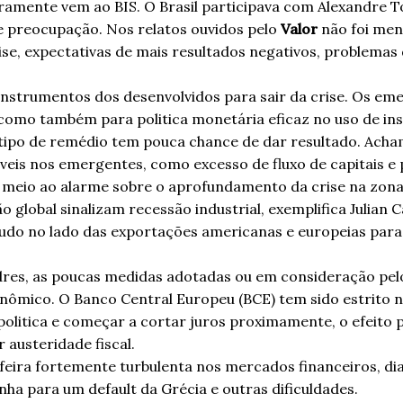
aramente vem ao BIS. O Brasil participava com Alexandre T
e preocupação. Nos relatos ouvidos pelo
Valor
não foi me
se, expectativas de mais resultados negativos, problemas
 instrumentos dos desenvolvidos para sair da crise. Os e
s, como também para politica monetária eficaz no uso de 
o tipo de remédio tem pouca chance de dar resultado. A
eis nos emergentes, como excesso de fluxo de capitais e p
 meio ao alarme sobre o aprofundamento da crise na zona
 global sinalizam recessão industrial, exemplifica Julian 
udo no lado das exportações americanas e europeias para
dres, as poucas medidas adotadas ou em consideração pelo
ômico. O Banco Central Europeu (BCE) tem sido estrito na
olitica e começar a cortar juros proximamente, o efeito
 austeridade fiscal.
ira fortemente turbulenta nos mercados financeiros, di
ha para um default da Grécia e outras dificuldades.