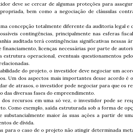
stidor deve se cercar de algumas proteções para assegur
propriada, bem como a negociação de cláusulas contrat
uma concepção totalmente diferente da auditoria legal e 
síveis contingências, principalmente nas esferas fiscal
nhia auditada terá contingências significativas nessas ár
de financiamento, licenças necessárias por parte de autor
 estrutura operacional, eventuais questionamentos pelo M
relacionadas.
viabilidade do projeto, o investidor deve negociar um aco
sos. Um dos aspectos mais importantes desse acordo é
rdar de atrasos, o investidor pode negociar para que os 
ão das diversas fases do empreendimento.
 dos recursos em uma só vez, o investidor pode se resg
to. Como exemplo, saída estruturada sob a forma de opçã
 e substancialmente maior às suas ações a partir de u
ntos de dívida.
s para o caso de o projeto não atingir determinada m