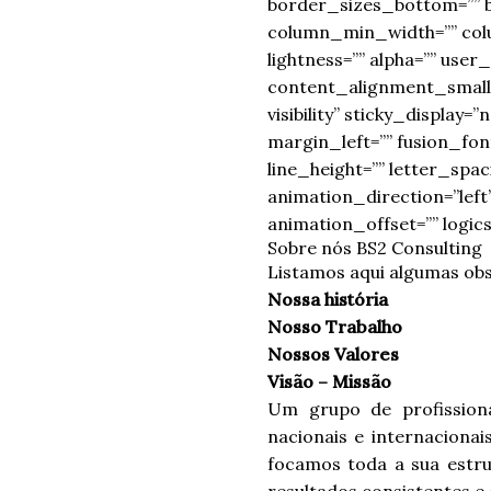
border_sizes_bottom=”” bo
column_min_width=”” colum
lightness=”” alpha=”” use
content_alignment_small=”
visibility” sticky_display
margin_left=”” fusion_fon
line_height=”” letter_spa
animation_direction=”left
animation_offset=”” logics
Sobre nós BS2 Consulting
Listamos aqui algumas obs
Nossa história
Nosso Trabalho
Nossos Valores
Visão – Missão
Um grupo de profissiona
nacionais e internacionai
focamos toda a sua estru