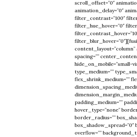
scroll_offset=”0″ animati
animation_delay=”0″ animat
filter_contrast=”100″ filte
filter_hue_hover=”0″ filt
filter_contrast_hover=”10
filter_blur_hover=”0″][fu
content_layout=”column” 
spacing=”” center_content
hide_on_mobile=”small-visib
type_medium=”” type_smal
flex_shrink_medium=”” fl
dimension_spacing_mediu
dimension_margin_medium
padding_medium=”” paddin
hover_type=”none” border
border_radius=”” box_sh
box_shadow_spread=”0″ b
overflow=”” background_