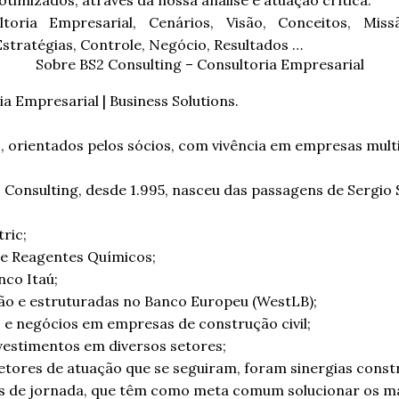
otimizados, através da nossa análise e atuação crítica.
toria Empresarial, Cenários, Visão, Conceitos, Missã
Estratégias, Controle, Negócio, Resultados …
Sobre BS2 Consulting – Consultoria Empresarial
ia Empresarial | Business Solutions.
, orientados pelos sócios, com vivência em empresas mult
 Consulting, desde 1.995, nasceu das passagens de Sergio 
ric;
de Reagentes Químicos;
nco Itaú;
ão e estruturadas no Banco Europeu (WestLB);
 e negócios em empresas de construção civil;
vestimentos em diversos setores;
etores de atuação que se seguiram, foram sinergias const
s de jornada, que têm como meta comum solucionar os ma