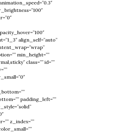
 animation_speed=”0.3″
er_brightness=”100″
ur=”0″
opacity_hover=”100″
t=”1_3″ align_self=”auto”
content_wrap=”wrap”
ption=”” min_height=””
mal,sticky” class=”” id=””
=””
r_small=”0″
_bottom=””
ttom=”” padding_left=””
style=”solid”
0″
=”” z_index=””
olor_small=””