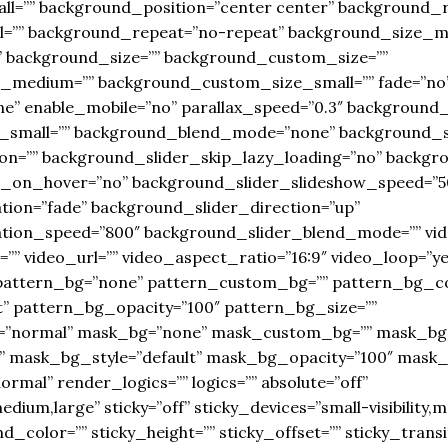
ll=”” background_position=”center center” background
=”” background_repeat=”no-repeat” background_size_m
” background_size=”” background_custom_size=””
medium=”” background_custom_size_small=”” fade=”no
ne” enable_mobile=”no” parallax_speed=”0.3″ backgrou
small=”” background_blend_mode=”none” background_sl
on=”” background_slider_skip_lazy_loading=”no” backgr
_on_hover=”no” background_slider_slideshow_speed=”5
ion=”fade” background_slider_direction=”up”
tion_speed=”800″ background_slider_blend_mode=”” vi
”” video_url=”” video_aspect_ratio=”16:9″ video_loop=”y
pattern_bg=”none” pattern_custom_bg=”” pattern_bg_co
t” pattern_bg_opacity=”100″ pattern_bg_size=””
”normal” mask_bg=”none” mask_custom_bg=”” mask_bg_
 mask_bg_style=”default” mask_bg_opacity=”100″ mask_
al” render_logics=”” logics=”” absolute=”off”
dium,large” sticky=”off” sticky_devices=”small-visibility,me
und_color=”” sticky_height=”” sticky_offset=”” sticky_trans