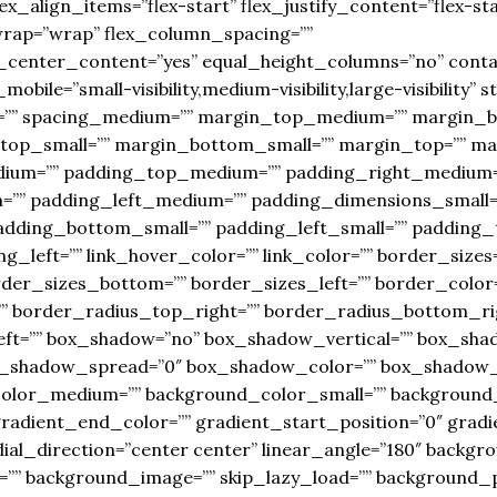
lex_align_items=”flex-start” flex_justify_content=”flex-
wrap=”wrap” flex_column_spacing=””
center_content=”yes” equal_height_columns=”no” conta
ile=”small-visibility,medium-visibility,large-visibility” s
” id=”” spacing_medium=”” margin_top_medium=”” margin
_top_small=”” margin_bottom_small=”” margin_top=”” m
ium=”” padding_top_medium=”” padding_right_medium=
” padding_left_medium=”” padding_dimensions_small=”
adding_bottom_small=”” padding_left_small=”” padding_t
_left=”” link_hover_color=”” link_color=”” border_sizes
der_sizes_bottom=”” border_sizes_left=”” border_color=”
” border_radius_top_right=”” border_radius_bottom_ri
ft=”” box_shadow=”no” box_shadow_vertical=”” box_sha
_shadow_spread=”0″ box_shadow_color=”” box_shadow_st
color_medium=”” background_color_small=”” background
gradient_end_color=”” gradient_start_position=”0″ grad
adial_direction=”center center” linear_angle=”180″ back
”” background_image=”” skip_lazy_load=”” background_