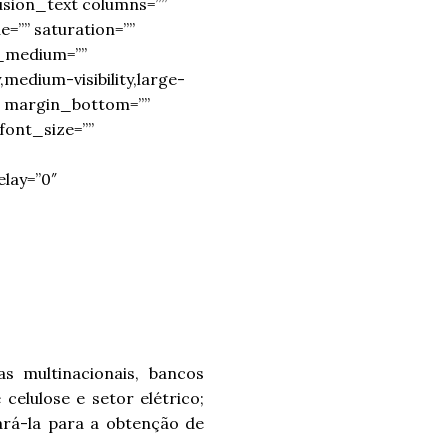
usion_text columns=””
=”” saturation=””
t_medium=””
medium-visibility,large-
=”” margin_bottom=””
font_size=””
lay=”0″
s multinacionais, bancos
celulose e setor elétrico;
ará-la para a obtenção de