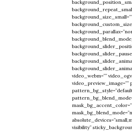
background_position_sma
background_repeat_small
background_size_small=”
background_custom_size_
background_parallax=”no
background_blend_mode_
background_slider_positi
background_slider_pause
background_slider_animat
background_slider_anima
video_webm=”” video_ogv=
video_preview_image=”” 
pattern_bg_style=”defaul
pattern_bg_blend_mode=
mask_bg_accent_color=””
mask_bg_blend_mode=”norm
absolute_devices=”small,me
visibility” sticky_backgro