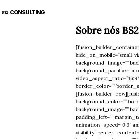
CONSULTING
BS2
Sobre nós BS2
[fusion_builder_containe
hide_on_mobile=”small-visib
background_image=”” bac
background_parallax=”non
video_aspect_ratio=”16:9
border_color=”” border_st
[fusion_builder_row][fusi
background_color=”” borde
background_image=”” bac
padding_left=”” margin_t
animation_speed=”0.3″ anim
visibility” center_content