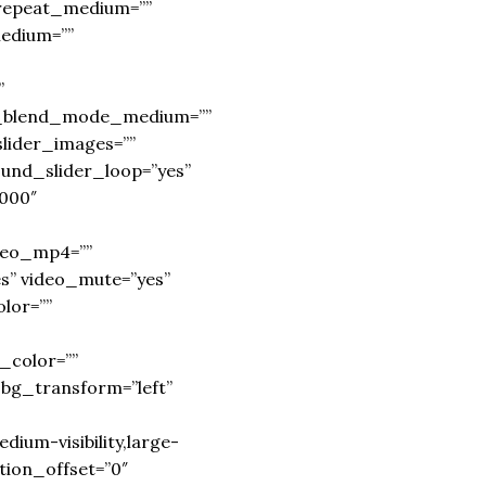
_repeat_medium=””
edium=””
”
nd_blend_mode_medium=””
ider_images=””
ound_slider_loop=”yes”
000″
deo_mp4=””
es” video_mute=”yes”
lor=””
color=””
bg_transform=”left”
dium-visibility,large-
ition_offset=”0″