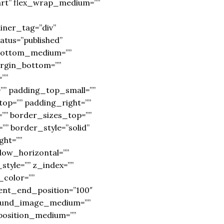
start” flex_wrap_medium=””
iner_tag=”div”
tatus=”published”
_bottom_medium=””
argin_bottom=””
””
” padding_top_small=””
op=”” padding_right=””
=”” border_sizes_top=””
” border_style=”solid”
ght=””
dow_horizontal=””
yle=”” z_index=””
_color=””
ient_end_position=”100″
ground_image_medium=””
position_medium=””