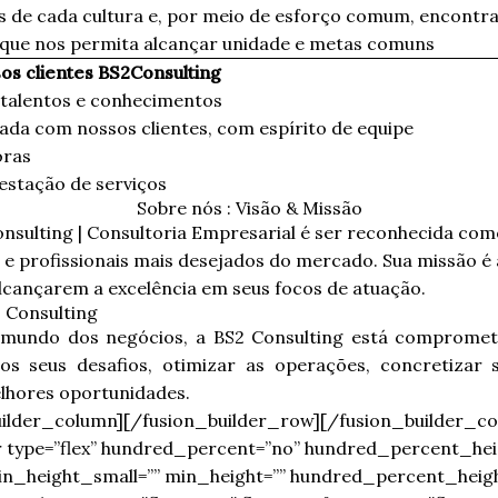
s de cada cultura e, por meio de esforço comum, encontra
que nos permita alcançar unidade e metas comuns
os clientes BS2Consulting
 talentos e conhecimentos
ada com nossos clientes, com espírito de equipe
oras
restação de serviços
Sobre nós : Visão & Missão
onsulting | Consultoria Empresarial é ser reconhecida co
 e profissionais mais desejados do mercado. Sua missão é 
 alcançarem a excelência em seus focos de atuação.
 Consulting
mundo dos negócios, a BS2 Consulting está compromet
 os seus desafios, otimizar as operações, concretizar 
elhores oportunidades.
uilder_column][/fusion_builder_row][/fusion_builder_co
r type=”flex” hundred_percent=”no” hundred_percent_hei
n_height_small=”” min_height=”” hundred_percent_heigh