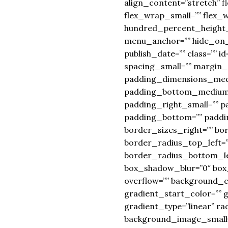
align_content=”stretch” f
flex_wrap_small=”” flex_
hundred_percent_height_
menu_anchor=”” hide_on_mob
publish_date=”” class=”
spacing_small=”” margin
padding_dimensions_med
padding_bottom_medium=”
padding_right_small=”” p
padding_bottom=”” padding
border_sizes_right=”” bor
border_radius_top_left=”
border_radius_bottom_le
box_shadow_blur=”0″ box
overflow=”” background_
gradient_start_color=”” 
gradient_type=”linear” r
background_image_small=