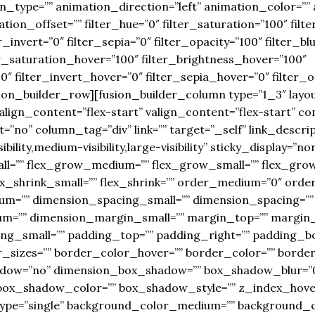
on_type=”” animation_direction=”left” animation_color=””
ion_offset=”” filter_hue=”0″ filter_saturation=”100″ filt
r_invert=”0″ filter_sepia=”0″ filter_opacity=”100″ filter_bl
er_saturation_hover=”100″ filter_brightness_hover=”100″
0″ filter_invert_hover=”0″ filter_sepia_hover=”0″ filter_
sion_builder_row][fusion_builder_column type=”1_3″ layou
align_content=”flex-start” valign_content=”flex-start” 
=”no” column_tag=”div” link=”” target=”_self” link_descri
ility,medium-visibility,large-visibility” sticky_display=”nor
l=”” flex_grow_medium=”” flex_grow_small=”” flex_grow
ex_shrink_small=”” flex_shrink=”” order_medium=”0″ orde
m=”” dimension_spacing_small=”” dimension_spacing=””
=”” dimension_margin_small=”” margin_top=”” margin
g_small=”” padding_top=”” padding_right=”” padding_bo
_sizes=”” border_color_hover=”” border_color=”” border_
adow=”no” dimension_box_shadow=”” box_shadow_blur=”
ox_shadow_color=”” box_shadow_style=”” z_index_hover
type=”single” background_color_medium=”” background_c