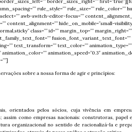
rder_sizes_left=”” border_sizes_right=”” first=”true”][f
n_spacing=”” rule_style=”” rule_size=”” rule_color=”” hue
r_select=”” awb-switch-editor-focus=”” content_alignmen
” content_alignment=”” hide_on_mobile=”small-visibility,
=”normal,sticky” class=”” id=”” margin_top=”” margin_right
t_family_text_font=”” fusion_font_variant_text_font=”” 
cing=”” text_transform=”” text_color=”” animation_type=””
” animation_color=”” animation_speed=”0.3″ animation_de
=””]
ervações sobre a nossa forma de agir e princípios:
is, orientados pelos sócios, cuja vivência em empresa
s; assim como empresas nacionais: construtoras, papel e 
tura organizacional no sentido de racionalizá-la e prep