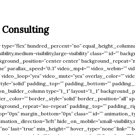
 Consulting
r type=”flex” hundred_percent=”no” equal_height_colum
ility,medium-visibility,large-visibility” class=”” id=”” bac
kground_position=”center center” background_repeat=”n
e” parallax_speed=”0.3″ video_mp4=”” video_webm=”” vid
″ video_loop=”yes” video_mute=”yes” overlay_color=”” vi
yle=”solid” padding_top=”” padding_bottom=”” padding_l
on_builder_column type=”1_1″ layout=”1_1″ background_po
r_color=”” border_style=”solid” border_position=”all” sp
kground_repeat=”no-repeat” padding_top=”” padding_ri
op=”0px” margin_bottom=”0px” class=”” id=”” animation_t
ation_direction=”left” hide_on_mobile=”small-visibility,m
=”no” last=”true” min_height=”” hover_type=”none” link=””