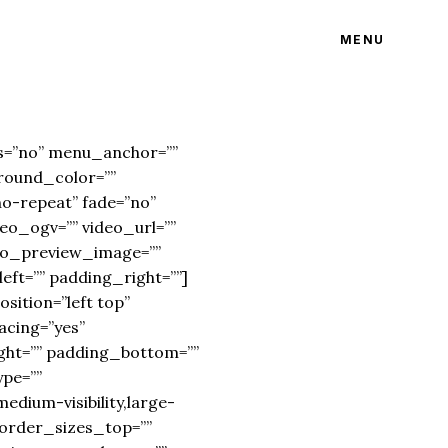
MENU
ns=”no” menu_anchor=””
kground_color=””
o-repeat” fade=”no”
eo_ogv=”” video_url=””
deo_preview_image=””
eft=”” padding_right=””]
sition=”left top”
acing=”yes”
ght=”” padding_bottom=””
ype=””
edium-visibility,large-
 border_sizes_top=””