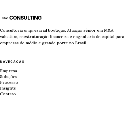
CONSULTING
BS2
Consultoria empresarial boutique. Atuação sênior em M&A,
valuation, reestruturação financeira e engenharia de capital para
empresas de médio e grande porte no Brasil.
NAVEGAÇÃO
Empresa
Soluções
Processo
Insights
Contato
CONTATO
Rua João Antônio da Silva, 17, 1º andar — Lavapés, Mairiporã — SP,
07600-589