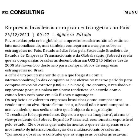
CONSULTING
MENU
BS2
Empresas brasileiras compram estrangeiras no País
25/12/2011 | 09:27 |
Agência Estado
Favorecidas pela crise global, as empresas brasileiras não só estão se
internacionalizando, mas também começaram a avançar sobre as
estrangeiras no País. Estudo inédito feito pela Sociedade Brasileira de
Estudos de Empresas Transnacionais e da Globalização (Sobeet) revela
que as companhias brasileiras desembolsaram US$ 27,5 bilhões desde
2008 até novembro deste ano para comprar ativos de empresas
estrangeiras no Brasil.
A cifra é um pouco menor do que a que foi gasta com a
internacionalização das companhias brasileiras no mesmo período para
comprar ativos no exterior (US$ 32,6 bilhões). No entanto, o resultado é
importante porque sinaliza uma nova tendência, de acordo com o
estudo feito com base em 850 fusões e aquisições.
Os negócios envolveram empresas brasileiras como compradoras,
vendedoras ou alvo. Neste último caso, o Brasil não é nem comprador
nem vendedor, mas sedia o ativo que é objeto da negociação.
“O resultado foi surpreendente. Superou o que eu imaginava”, afirma o
vice-presidente da Sobeet, Reynaldo Passanezi, economista responsável
pelo estudo. Ele observa que, anteriormente, o que se via apenas era o
movimento de internacionalização das multinacionais brasileiras.
“Comecei a observar e constatei que as empresas brasileiras estavam